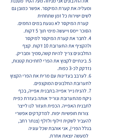
   את החלבונים אני מניחה מעל הסיר מסננת 
ומעליה את קערת המיקסר. אפשר כמובן גם 
לשים ישירות כל זמן שתחתית 
   קערת המיקסר לא נוגעת במים החמים.  
הסוכר יימס וייעשה מימי תוך 5 דקות.
4. לחבר את קערת המיקסר למיקסר 
ולהקציף את התערובת 10 דקות. קצף 
החלבונים צריך להיות קשה,סמיך ומבריק.
5. בינתיים לקצוץ את הפרי לחתיכות קטנות, 
נזדקק לכ-3 כפות.
6. לערבב בעדינות עם מרית את הפרי הקצוץ 
לתערובת החלבונים המוקצפים.
7. להניח נייר אפייה בתבנית אפייה, בכף 
ניקח מהתערובת ונוריד אותה בעזרת כפית 
לתבנית האפייה. הכפית תעזור לנו לייצר 
   צורות חופשיות יפות. למדקדקים אפשרי 
להעביר לשקית זילוף ולזלף (צנתר רחב, 
בגלל הפרי), אני אוהבת שכל עוגיה 
   למעשה יוצאת אחרת. 