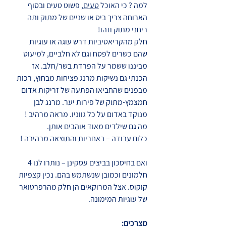
למה ? כי האוכל 
טעים
, פשוט טעים ובסוף 
הארוחה צריך ביס או שניים של מתוק ותה 
ריחני מתוק וזהו!
חלק מהקריאטיביות דרש עוגה או עוגיות 
שהם כשרים לפסח וגם לא חלביים, למיעוט 
מביננו ששמר על הפרדת בשר/חלב. אז 
הכנתי גם נשיקות מרנג פציחות מבחוץ, רכות 
מבפנים שהחביאו הפתעה של זריקות אדום 
חמצמץ-מתוק של פירות יער. מרנג לבן 
מנוקד באדום על כל גווניו. מראה מרהיב !  
מה גם שילדים מאוד אוהבים אותן.
כלום עבודה – באחריות והתוצאה מרהיבה !
ואם בחיסכון בביצים עסקינן – נותרו לנו 4 
חלמונים וכמובן שנשתמש בהם. נכין קצפיות 
קוקוס. אצל המרוקאים הן חלק מהרפרטואר 
של עוגיות המימונה. 
מצרכים: