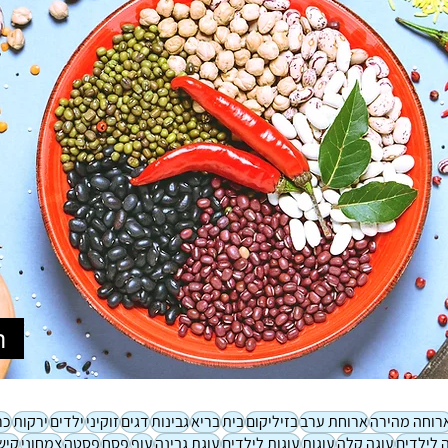
n
רוחה מהירה
ארוחת ערב
בזיליקום
בית
בריא
גבינות
דגים
זוקיני
ילדים
ירקות
כר
 לילדים
עוגה קלה
עוגות
עוגות לילדים
עוגת גבינה
עוף
פסח
פסטה
צמחוני
קיש