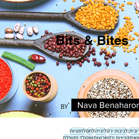
Bits & Bites
Nava Benaharo
BY
ובית;
לביבות ירק
לזנייה
לחם
לחמניות
ואים
קציצות ירק
שבועות
שוקולד מקופלת