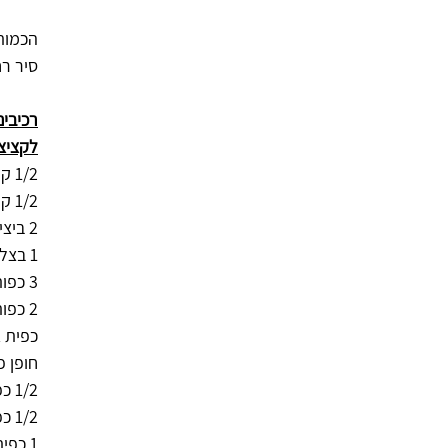
הכמות במת
סיר רחב 
רכיבים
לקציצו
1/2 ק"ג בשר טחון
1/2 ק"ג עוף  טחון
2 ביצים 
1 בצל קצוץ דק
3 כפות פירורי לחם או הפנים של 3 פרוסות חלה רטובות 
2 כפות קטשופ 
כפית א
חופן פ
1/2 כפית כמון
1/2 כפית פפריקה מתוקה 
1 כפית ראס אל חנות - אופציונאלי