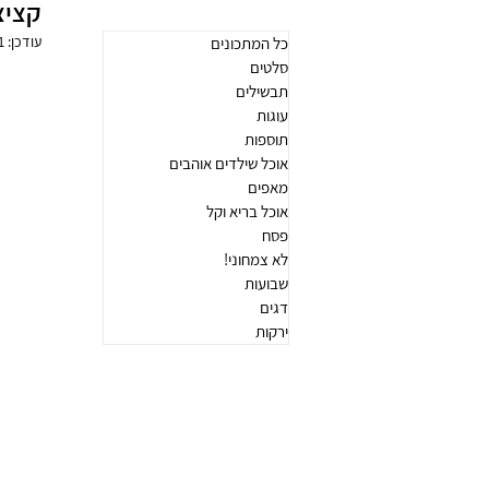
קציצ
עודכן:
31 ב
כל המתכונים
סלטים
תבשילים
עוגות
תוספות
אוכל שילדים אוהבים
מאפים
אוכל בריא וקל
פסח
לא צמחוני!
שבועות
דגים
ירקות