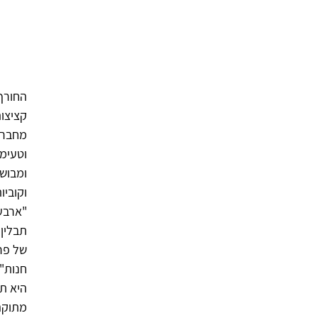
החורף 
קציצות
מחברות
וטעימו
ומבושל
וקוביו
תבלין
חנות" 
היא ת
מתוקה