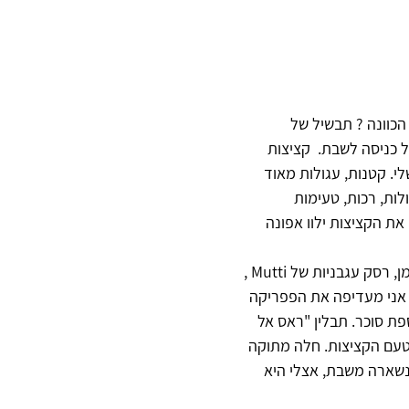
הכוונה ? תבשיל של 
 כניסה לשבת.  קציצות 
. קטנות, עגולות מאוד 
לות, רכות, טעימות 
ת הקציצות ילוו אפונה 
"ארבעת הדיברות"  שלי לכל תבשיל קציצות ברוטב אדום הוא : פפריקה בשמן, רסק עגבניות של Mutti , 
 אני מעדיפה את הפפריקה 
ת וללא תוספת סוכר. תבלין "ראס אל 
לטעם הקציצות. חלה מתוקה 
נשארה משבת, אצלי היא 