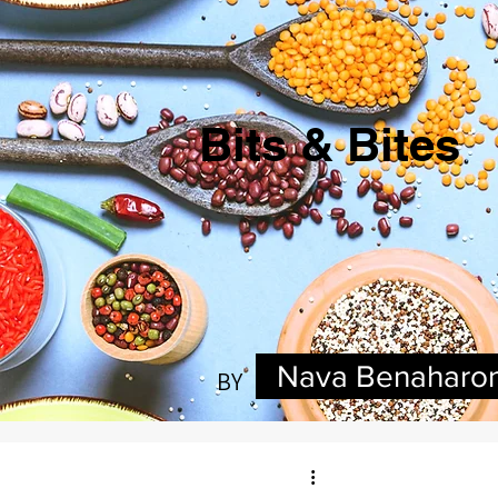
Bits & Bites
Nava Benaharo
BY