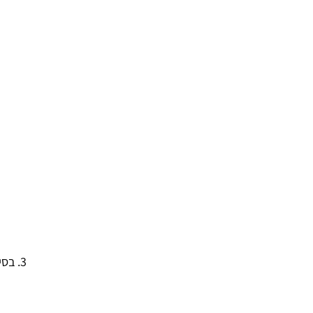
3. בסיר להכניס את כל המצרכים לרוטב למעט תפוחי האדמה, בטטה ואפונה. להביא לרתיחה. 