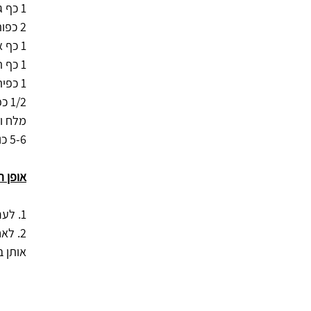
1 כף גדושה של פפריקה בשמן
2 כפות רסק עגבניות של Mutti  
1 כף אבקת מרק עוף או ציר עוף של קנור
1 כף תבלין גריל עוף
1 כפית כמון
1/2 כפית  קינמון
מלח ו
5-6 כוסות מים רותחים
אופן ה
1. לערבב היטב את כל חומרי הקציצות בקערה . לעטוף בניילון ולהכניס למקרר לשעה.
2. לא
אותן ב