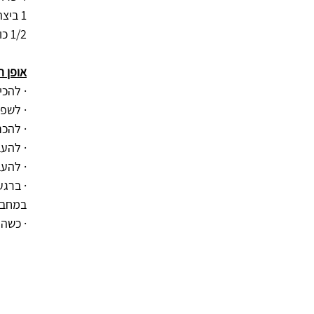
1 ביצה 
1/2 כוס חלב
אופן ה
· להכ
· לשפ
· להכ
· להעב
· להעב
· ברג
במחבת
· כשה