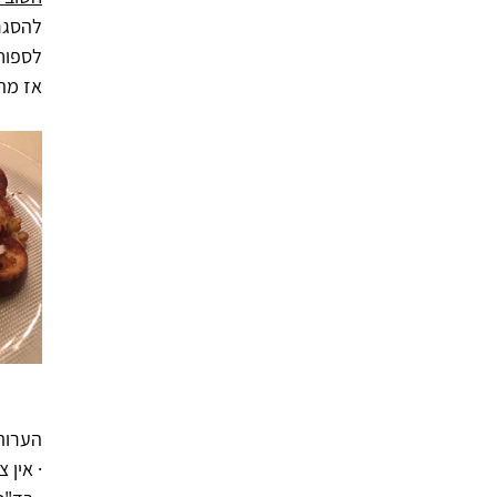
להסגר
לספוח 
אז מה 
הערות:
· אין 