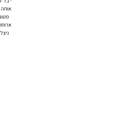
· בד"
אותה 
  מטו
ארוחת 
  ניצלנו את החלה במלואה. 