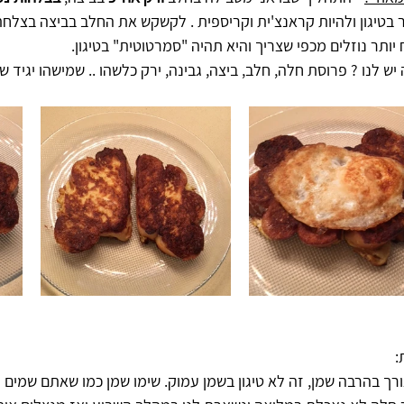
 בטיגון ולהיות קראנצ'ית וקריספית . לקשקש את החלב בביצה בצלח
יותר נוזלים מכפי שצריך והיא תהיה "סמרטוטית" בטיגון. 
יש לנו ? פרוסת חלה, חלב, ביצה, גבינה, ירק כלשהו .. שמישהו יגיד ש
 
צורך בהרבה שמן, זה לא טיגון בשמן עמוק. שימו שמן כמו שאתם שמים ל