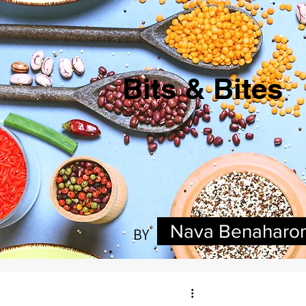
Bits & Bites
Nava Benaharo
BY