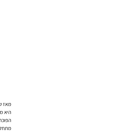
מאז ש
היא מב
מתחלפו