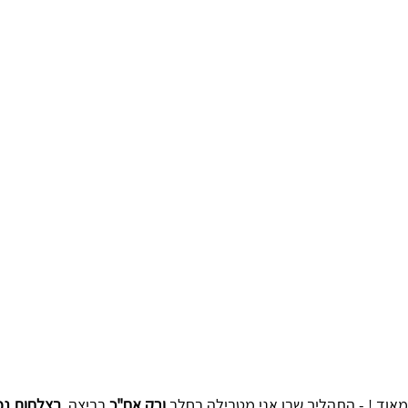
אוד !
 - התהליך שבו אני מטבילה בחלב 
ורק אח"כ
 בביצה, 
בצלחות נפ