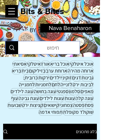
Bits & Bites
Nava Benaharon
BY
אוכל איטלקי
אוכל בריא
אורז
איטלקי
אסיאתי
ארוחה מהירה
ארוחת ערב
בזיליקום
בית
בריא
גבינות
דגים
זוקיני
ילדים
ירקות
כרובית;
לביבות ירק
לזנייה
לחם
לחמניות
לחמנייה
מאפים
סלמון
ספגטי
עוגה בחושה
עוגה לילדים
עוגה קלה
עוגות
עוגות לילדים
עוגת גבינה
עוף
פסח
פסטה
צמחוני
קישואים
קציצות ירק
שבועות
שוקולד מקופלת
תפוחי אדמה
בלוג מתכונים